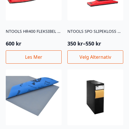
produktsiden
NTOOLS HR400 FLEKSIBEL SLIPEKLOSS MED STØVAVSUG
NTOOLS SPO SLIPEKLOSS MED STØVAVSUG
600
kr
350
kr
–
550
kr
Prisområde:
350 kr
Dette
Les Mer
Velg Alternativ
til
produktet
550 kr
har
flere
varianter.
Alternativene
kan
velges
på
produktsiden