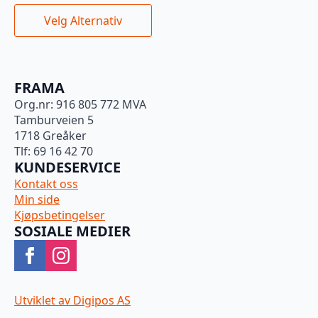
Dette
Velg Alternativ
produktet
har
flere
varianter.
FRAMA
Alternativene
Org.nr: 916 805 772 MVA
kan
Tamburveien 5
velges
1718 Greåker
på
Tlf: 69 16 42 70
produktsiden
KUNDESERVICE
Kontakt oss
Min side
Kjøpsbetingelser
SOSIALE MEDIER
Utviklet av Digipos AS