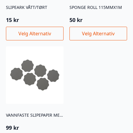
SLIPEARK VÅTT/TØRT
SPONGE ROLL 115MMX1M
15
kr
50
kr
Dette
Dette
Velg Alternativ
Velg Alternativ
produktet
produktet
har
har
flere
flere
varianter.
varianter.
Alternativene
Alternativene
kan
kan
velges
velges
på
på
produktsiden
produktsiden
VANNFASTE SLIPEPAPIR MED LIM 35MM 12STK
99
kr