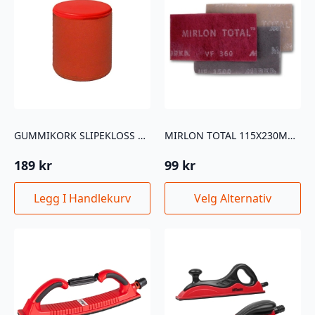
GUMMIKORK SLIPEKLOSS 30MM
MIRLON TOTAL 115X230MM 3PK
189
kr
99
kr
Dette
Legg I Handlekurv
Velg Alternativ
produktet
har
flere
varianter.
Alternativene
kan
velges
på