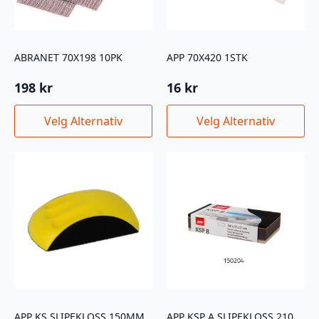
ABRANET 70X198 10PK
APP 70X420 1STK
198
kr
16
kr
Dette
Dette
Velg Alternativ
Velg Alternativ
produktet
produktet
har
har
flere
flere
varianter.
varianter.
Alternativene
Alternativene
kan
kan
velges
velges
på
på
produktsiden
produktsiden
APP KS SLIPEKLOSS 150MM
APP KSP A SLIPEKLOSS 210X75X27MM