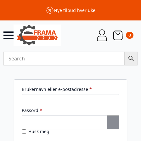
Nye tilbud hver uke
0
Påkrevd
Brukernavn eller e-postadresse
*
Påkrevd
Passord
*
Husk meg