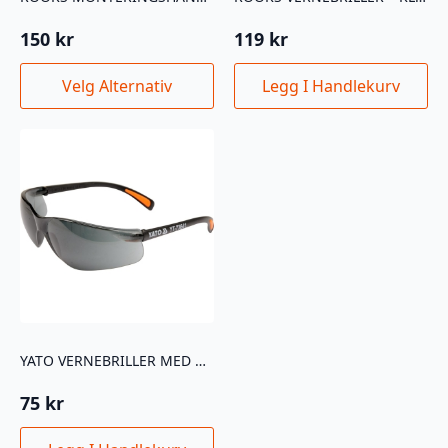
150
kr
119
kr
Dette
Velg Alternativ
Legg I Handlekurv
produktet
har
flere
varianter.
Alternativene
kan
velges
på
produktsiden
YATO VERNEBRILLER MED UV- OG SOLBESKYTTELSE
75
kr