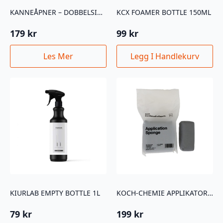
KANNEÅPNER – DOBBELSIDIG (1 STK)
KCX FOAMER BOTTLE 150ML
179
kr
99
kr
Les Mer
Legg I Handlekurv
KIURLAB EMPTY BOTTLE 1L
KOCH-CHEMIE APPLIKATORSVAMP TIL COATING 2PK
79
kr
199
kr