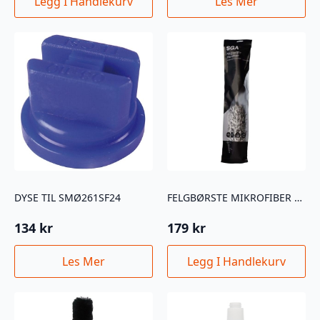
Legg I Handlekurv
Les Mer
DYSE TIL SMØ261SF24
FELGBØRSTE MIKROFIBER SGA (45CM)
134
kr
179
kr
Les Mer
Legg I Handlekurv