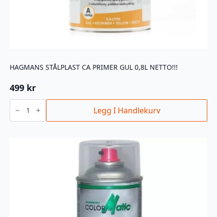
HAGMANS STÅLPLAST CA PRIMER GUL 0,8L NETTO!!!
499
kr
HAGMANS
STÅLPLAST
Legg I Handlekurv
CA
PRIMER
GUL
0,8L
Netto!!!
antall