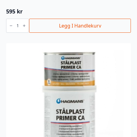
595
kr
2K
HIGH
Legg I Handlekurv
SPEED
KLARLAKK
400ML
antall