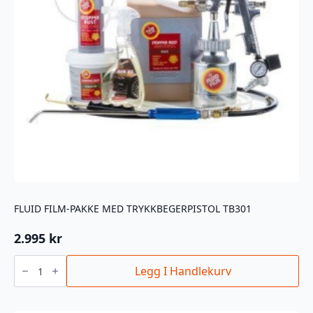
FLUID FILM-PAKKE MED TRYKKBEGERPISTOL TB301
2.995
kr
Fluid
Film-
Legg I Handlekurv
pakke
med
trykkbegerpistol
TB301