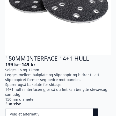
150MM INTERFACE 14+1 HULL
139
kr
–
149
kr
Prisområde:
Selges i 6 og 12mm.
139 kr
Legges mellom bakplate og slipepapir og bidrar til att
til
slipepapiret former seg bedre mot panelet.
149 kr
Sparer også bakplate for slitasje.
14+1 hull i interfacen gjør så du fint kan benytte støvavsug
samtidig.
150mm diameter.
Størrelse