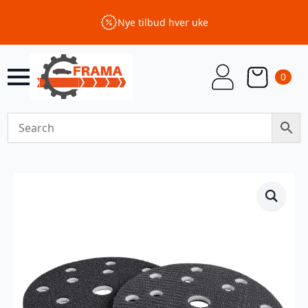
Nye tilbud hver uke
0