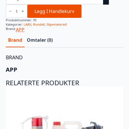
150MM
INTERFACE
Legg I Handlekurv
14+1
HULL
Produktnummer:
70
antall
Kategorier:
LAKK
,
Rondell
,
Slipemateriell
Brand:
APP
Brand
Omtaler (0)
BRAND
APP
RELATERTE PRODUKTER