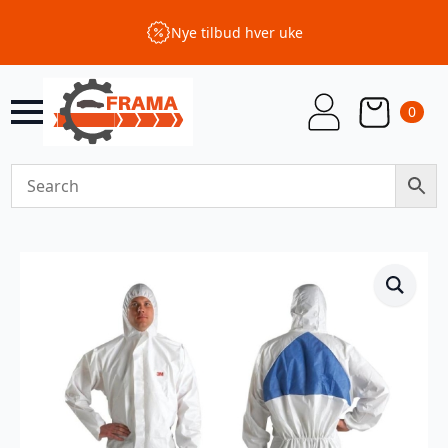
Nye tilbud hver uke
0