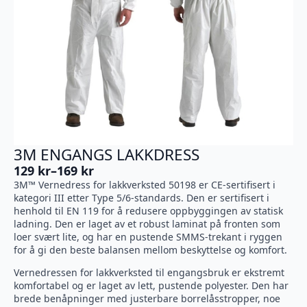
3M ENGANGS LAKKDRESS
129
kr
–
169
kr
Prisområde:
3M™ Vernedress for lakkverksted 50198 er CE-sertifisert i
129 kr
kategori III etter Type 5/6-standards. Den er sertifisert i
til
henhold til EN 119 for å redusere oppbyggingen av statisk
169 kr
ladning. Den er laget av et robust laminat på fronten som
loer svært lite, og har en pustende SMMS-trekant i ryggen
for å gi den beste balansen mellom beskyttelse og komfort.
Vernedressen for lakkverksted til engangsbruk er ekstremt
komfortabel og er laget av lett, pustende polyester. Den har
brede benåpninger med justerbare borrelåsstropper, noe