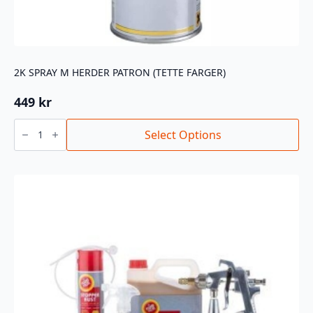
2K SPRAY M HERDER PATRON (TETTE FARGER)
449
kr
2K
SPRAY
Select Options
M
HERDER
PATRON
(TETTE
FARGER)
antall