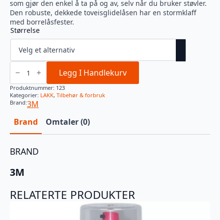
som gjør den enkel å ta på og av, selv når du bruker støvler.
Den robuste, dekkede toveisglidelåsen har en stormklaff
med borrelåsfester.
Størrelse
3M
ENGANGS
Legg I Handlekurv
LAKKDRESS
antall
Produktnummer:
123
Kategorier:
LAKK
,
Tilbehør & forbruk
Brand:
3M
Brand
Omtaler (0)
BRAND
3M
RELATERTE PRODUKTER