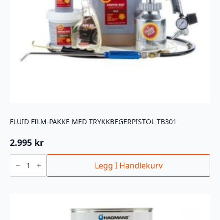
FLUID FILM-PAKKE MED TRYKKBEGERPISTOL TB301
2.995
kr
Fluid
Film-
Legg I Handlekurv
pakke
med
trykkbegerpistol
TB301
antall