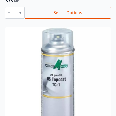
375
kr
1K
CROMAX
Select Options
SPRAY
(ALLE
FARGER)
antall