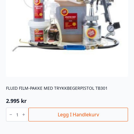
FLUID FILM-PAKKE MED TRYKKBEGERPISTOL TB301
2.995
kr
Fluid
Film-
Legg I Handlekurv
pakke
med
trykkbegerpistol
TB301