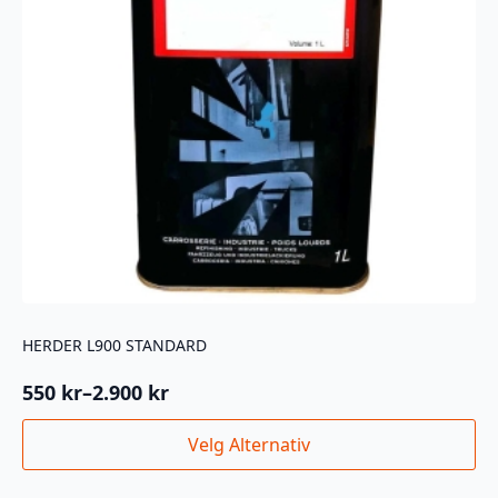
HERDER L900 STANDARD
550
kr
–
2.900
kr
Prisområde:
550 kr
Dette
Velg Alternativ
til
produktet
2.900 kr
har