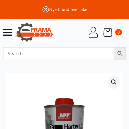
Nye tilbud hver uke
0