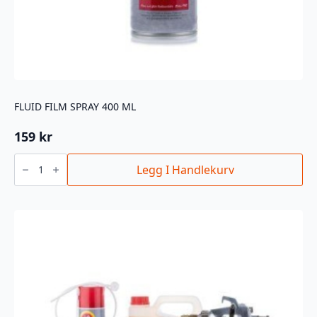
FLUID FILM SPRAY 400 ML
159
kr
Fluid
Film
Legg I Handlekurv
Spray
400
ml
antall