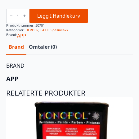
APP
C300
Legg I Handlekurv
PREDATOR
HERDER
Produktnummer:
50701
200ML
Kategorier:
HERDER
,
LAKK
,
Spesiallakk
antall
Brand:
APP
Brand
Omtaler (0)
BRAND
APP
RELATERTE PRODUKTER