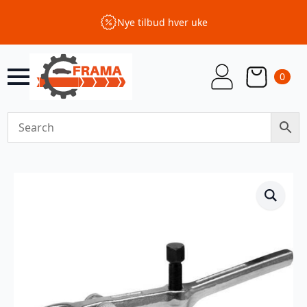
Nye tilbud hver uke
0