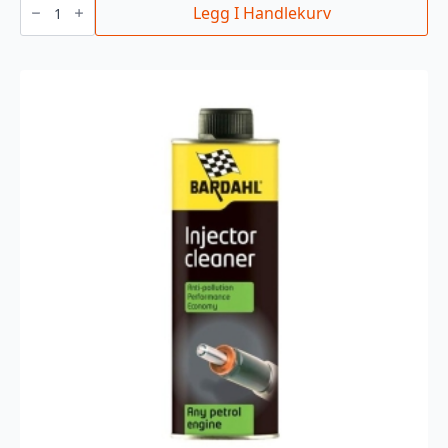
OIL
Legg I Handlekurv
STOP
LEAK
antall