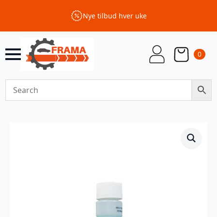
Nye tilbud hver uke
0