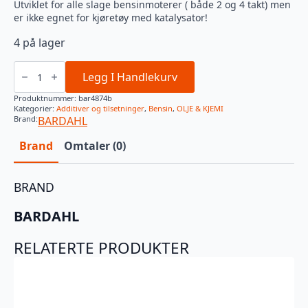
Utviklet for alle slage bensinmoterer ( både 2 og 4 takt) men
er ikke egnet for kjøretøy med katalysator!
4 på lager
FUEL
STABILIZER
Legg I Handlekurv
antall
Produktnummer:
bar4874b
Kategorier:
Additiver og tilsetninger
,
Bensin
,
OLJE & KJEMI
Brand:
BARDAHL
Brand
Omtaler (0)
BRAND
BARDAHL
RELATERTE PRODUKTER