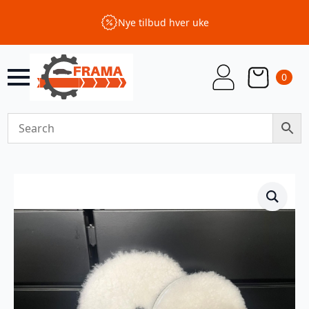
Nye tilbud hver uke
0