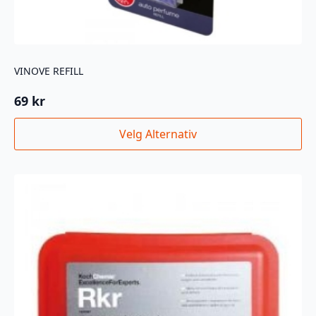
VINOVE REFILL
69
kr
Dette
Velg Alternativ
produktet
har
flere
varianter.
Alternativene
kan
velges
på
produktsiden