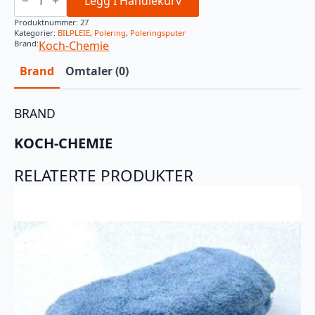
Legg I Handlekurv
antall
Produktnummer:
27
Kategorier:
BILPLEIE
,
Polering
,
Poleringsputer
Brand:
Koch-Chemie
Brand
Omtaler (0)
BRAND
KOCH-CHEMIE
RELATERTE PRODUKTER