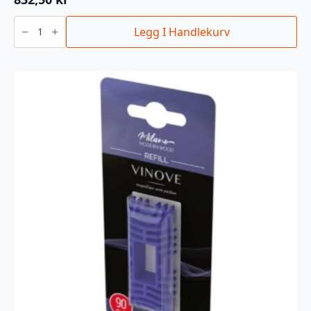
3M
EXTRA
Legg I Handlekurv
FINE
PLUS
1L
antall