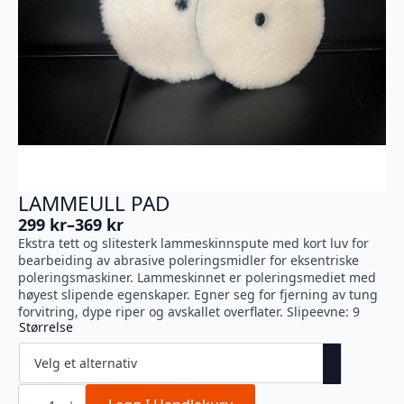
LAMMEULL PAD
299
kr
–
369
kr
Prisområde:
Ekstra tett og slitesterk lammeskinnspute med kort luv for
299 kr
bearbeiding av abrasive poleringsmidler for eksentriske
til
poleringsmaskiner. Lammeskinnet er poleringsmediet med
369 kr
høyest slipende egenskaper. Egner seg for fjerning av tung
forvitring, dype riper og avskallet overflater. Slipeevne: 9
Størrelse
Lammeull
pad