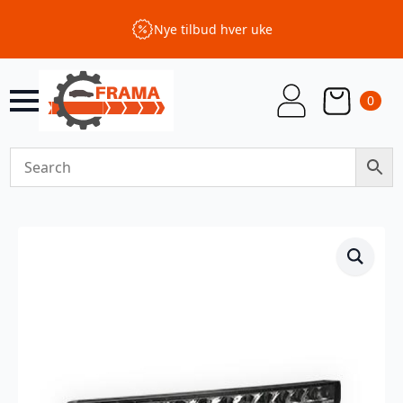
Nye tilbud hver uke
0