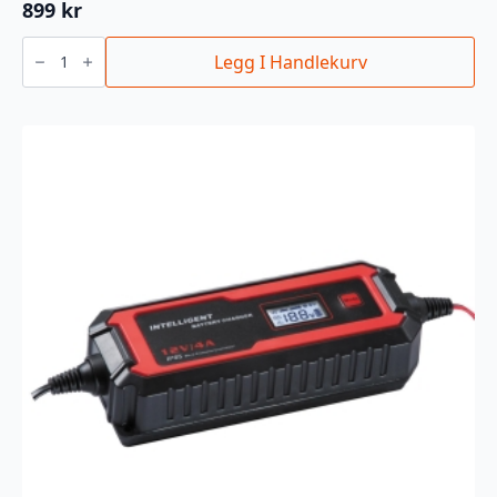
899
kr
BATTERILADER
8A
Legg I Handlekurv
6/12V
SMART
antall