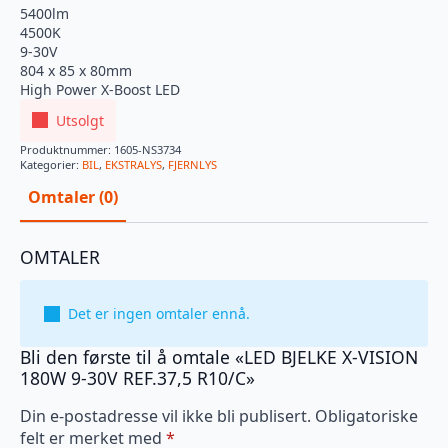
5400lm
4500K
9-30V
804 x 85 x 80mm
High Power X-Boost LED
Utsolgt
Produktnummer:
1605-NS3734
Kategorier:
BIL
,
EKSTRALYS
,
FJERNLYS
Omtaler (0)
OMTALER
Det er ingen omtaler ennå.
Bli den første til å omtale «LED BJELKE X-VISION
180W 9-30V REF.37,5 R10/C»
Din e-postadresse vil ikke bli publisert.
Obligatoriske
felt er merket med
*