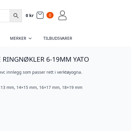
0
0
kr
MERKER
TILBUDSVARER
E RINGNØKLER 6-19MM YATO
pvc innlegg som passer rett i verktøyogna.
×13 mm, 14×15 mm, 16×17 mm, 18×19 mm