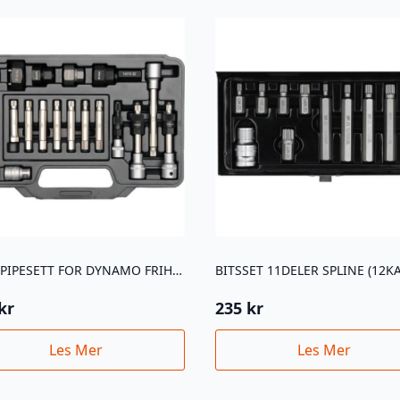
YATO PIPESETT FOR DYNAMO FRIHJUL 22 DELER
BITSSET 11DELER SPLINE (12K
kr
235
kr
Les Mer
Les Mer