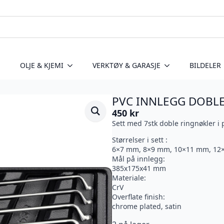
OLJE & KJEMI
VERKTØY & GARASJE
BILDELER
PVC INNLEGG DOBL
450
kr
Sett med 7stk doble ringnøkler i 
Størrelser i sett :
6×7 mm, 8×9 mm, 10×11 mm, 12
Mål på innlegg:
385x175x41 mm
Materiale:
CrV
Overflate finish:
chrome plated, satin