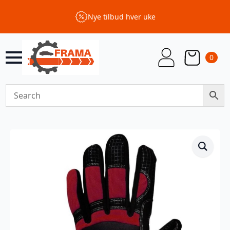
Nye tilbud hver uke
0