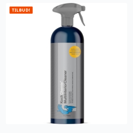
865ML
antall
TILBUD!