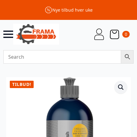
Nye tilbud hver uke
0
TILBUD!