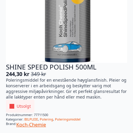
SHINE SPEED POLISH 500ML
244,30
kr
349
kr
Opprinnelig
Nåværende
Poleringsmiddel for en enestående høyglansfinish. Pleier og
pris
pris
konserverer i en arbeidsgang og beskytter varig mot
var:
er:
aggressive miljøpåvirkninger. Gir et perfekt glansresultat for
349 kr.
244,30 kr.
alle lakktyper enten per hånd eller med maskin.
Utsolgt
Produktnummer:
77711500
Kategorier:
BILPLEIE
,
Polering
,
Poleringsmiddel
Brand:
Koch-Chemie