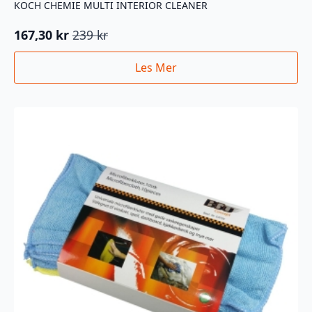
KOCH CHEMIE MULTI INTERIOR CLEANER
167,30
kr
239
kr
Opprinnelig
Nåværende
pris
pris
Les Mer
var:
er:
239 kr.
167,30 kr.