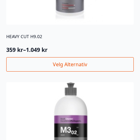
HEAVY CUT H9.02
359
kr
–
1.049
kr
Prisområde:
359 kr
Dette
Velg Alternativ
til
produktet
1.049 kr
har
flere
varianter.
Alternativene
kan
velges
på
produktsiden