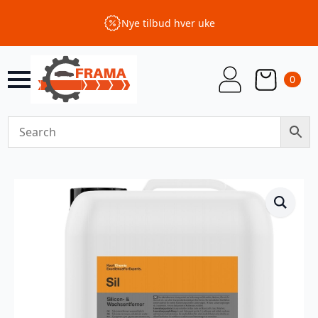
Nye tilbud hver uke
0