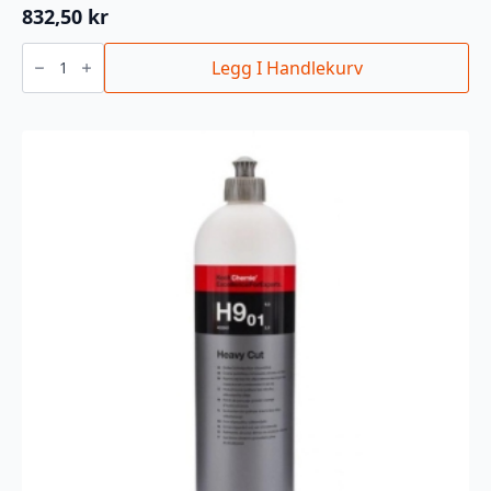
832,50
kr
3M
EXTRA
Legg I Handlekurv
FINE
PLUS
1L
antall