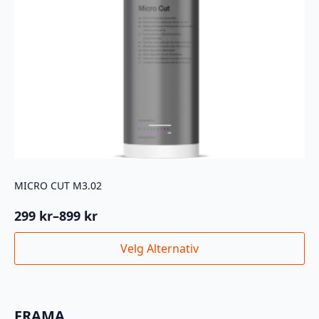
MICRO CUT M3.02
299
kr
–
899
kr
Prisområde:
299 kr
Dette
Velg Alternativ
til
produktet
899 kr
har
flere
varianter.
FRAMA
Alternativene