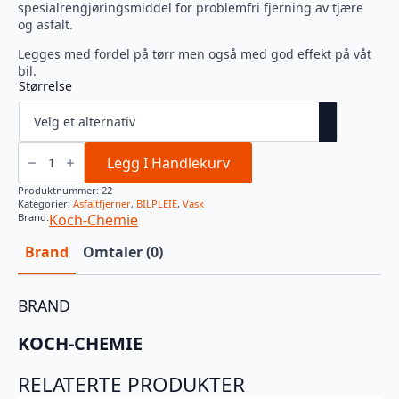
1.019 kr
spesialrengjøringsmiddel for problemfri fjerning av tjære
og asfalt.
Legges med fordel på tørr men også med god effekt på våt
bil.
Størrelse
TEERWZSCHE
A
Legg I Handlekurv
-
Asfalt
Produktnummer:
22
Og
Kategorier:
Asfaltfjerner
,
BILPLEIE
,
Vask
Tjærefjerner
Brand:
Koch-Chemie
antall
Brand
Omtaler (0)
BRAND
KOCH-CHEMIE
RELATERTE PRODUKTER