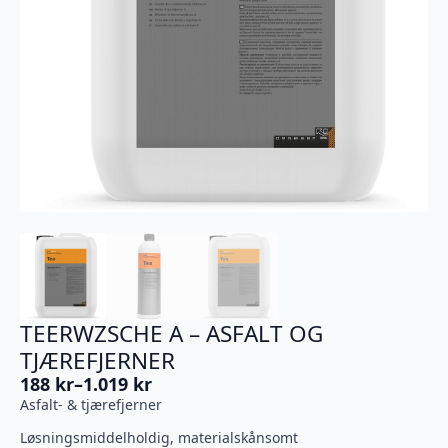
TEERWZSCHE A – ASFALT OG
TJÆREFJERNER
188
kr
–
1.019
kr
Prisområde:
Asfalt- & tjærefjerner
188 kr
til
Løsningsmiddelholdig, materialskånsomt