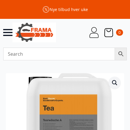
Nye tilbud hver uke
0