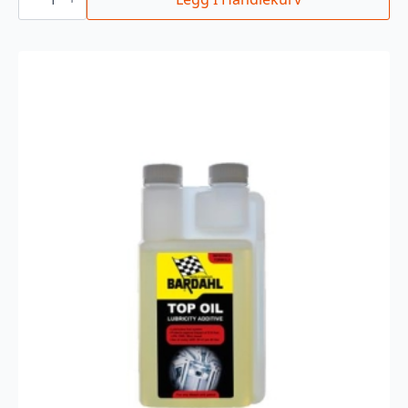
SEALER
RADIATORTETT
antall