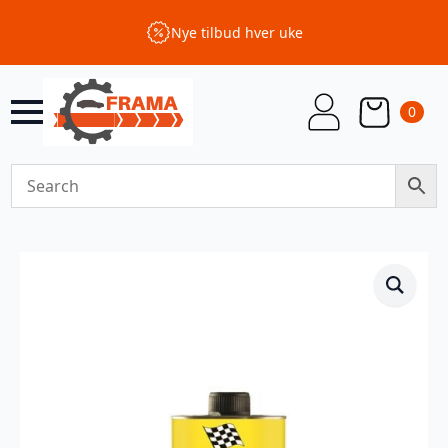
Nye tilbud hver uke
0