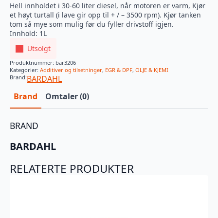
Hell innholdet i 30-60 liter diesel, når motoren er varm, Kjør
et høyt turtall (i lave gir opp til + / – 3500 rpm). Kjør tanken
tom så mye som mulig før du fyller drivstoff igjen.
Innhold: 1L
Utsolgt
Produktnummer:
bar3206
Kategorier:
Additiver og tilsetninger
,
EGR & DPF
,
OLJE & KJEMI
Brand:
BARDAHL
Brand
Omtaler (0)
BRAND
BARDAHL
RELATERTE PRODUKTER