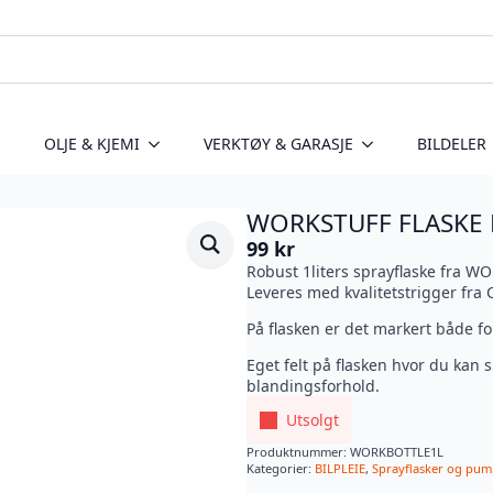
OLJE & KJEMI
VERKTØY & GARASJE
BILDELER
WORKSTUFF FLASKE 
99
kr
Robust 1liters sprayflaske fra W
Leveres med kvalitetstrigger fr
På flasken er det markert både f
Eget felt på flasken hvor du kan 
blandingsforhold.
Utsolgt
Produktnummer:
WORKBOTTLE1L
Kategorier:
BILPLEIE
,
Sprayflasker og pu