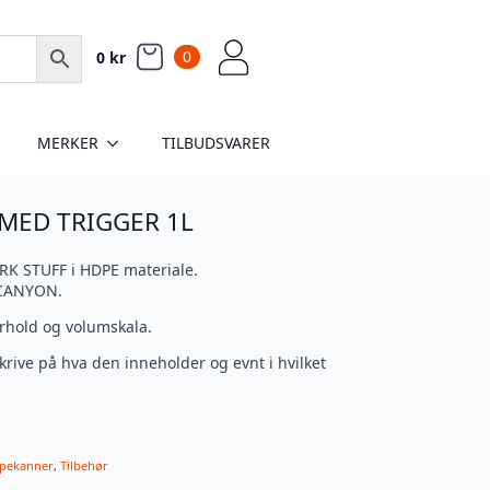
0
0
kr
MERKER
TILBUDSVARER
MED TRIGGER 1L
ORK STUFF i HDPE materiale.
a CANYON.
orhold og volumskala.
skrive på hva den inneholder og evnt i hvilket
mpekanner
,
Tilbehør