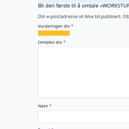
Bli den første til å omtale «WORKST
Din e-postadresse vil ikke bli publisert.
Ob
Vurderingen din
*
1
2
3
4
5
av
av
av
av
av
Omtalen din
*
5
5
5
5
5
stjerner
stjerner
stjerner
stjerner
stjerner
Navn
*