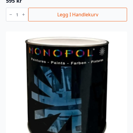
595
kr
2K
HIGH
Legg I Handlekurv
SPEED
KLARLAKK
400ML
antall