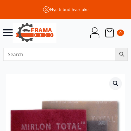
Nye tilbud hver uke
0