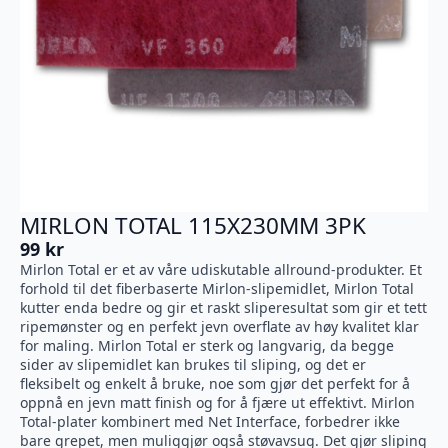
MIRLON TOTAL 115X230MM 3PK
99
kr
Mirlon Total er et av våre udiskutable allround-produkter. Et
forhold til det fiberbaserte Mirlon-slipemidlet, Mirlon Total
kutter enda bedre og gir et raskt sliperesultat som gir et tett
ripemønster og en perfekt jevn overflate av høy kvalitet klar
for maling. Mirlon Total er sterk og langvarig, da begge
sider av slipemidlet kan brukes til sliping, og det er
fleksibelt og enkelt å bruke, noe som gjør det perfekt for å
oppnå en jevn matt finish og for å fjære ut effektivt. Mirlon
Total-plater kombinert med Net Interface, forbedrer ikke
bare grepet, men muliggjør også støvavsug. Det gjør sliping