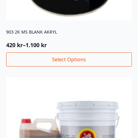
903 2K MS BLANK AKRYL
420
kr
–
1.100
kr
Prisområde:
420 kr
Dette
Select Options
til
produktet
1.100 kr
har
flere
varianter.
Alternativene
kan
velges
på
produktsiden