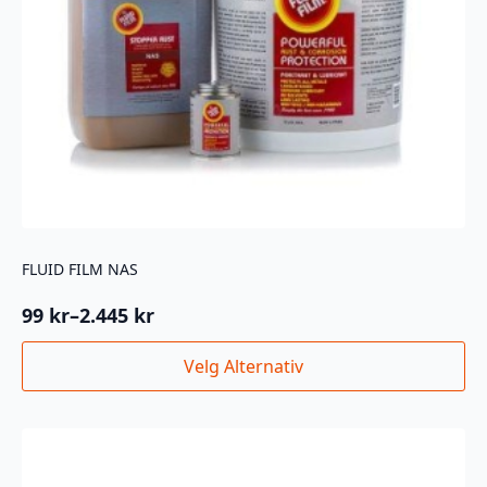
FLUID FILM NAS
99
kr
–
2.445
kr
Prisområde:
99 kr
Dette
Velg Alternativ
til
produktet
2.445 kr
har
flere
varianter.
Alternativene