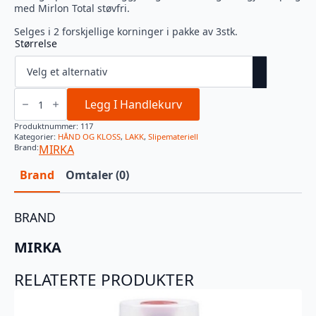
med Mirlon Total støvfri.
Selges i 2 forskjellige korninger i pakke av 3stk.
Størrelse
MIRLON
TOTAL
Legg I Handlekurv
115X230MM
3PK
Produktnummer:
117
antall
Kategorier:
HÅND OG KLOSS
,
LAKK
,
Slipemateriell
Brand:
MIRKA
Brand
Omtaler (0)
BRAND
MIRKA
RELATERTE PRODUKTER