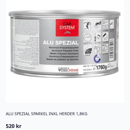
kan
velges
på
produktsiden
ALU SPEZIAL SPARKEL INKL HERDER 1,8KG
520
kr