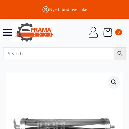
Nye tilbud hver uke
0