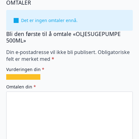
OMTALER
Det er ingen omtaler ennå.
Bli den første til å omtale «OLJESUGEPUMPE
500ML»
Din e-postadresse vil ikke bli publisert.
Obligatoriske
felt er merket med
*
Vurderingen din
*
1
2
3
4
5
av
av
av
av
av
Omtalen din
*
5
5
5
5
5
stjerner
stjerner
stjerner
stjerner
stjerner