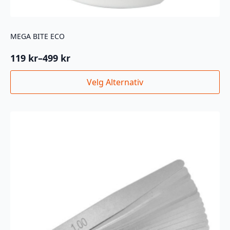
MEGA BITE ECO
119
kr
–
499
kr
Prisområde:
119 kr
Dette
Velg Alternativ
til
produktet
499 kr
har
flere
varianter.
Alternativene
kan
velges
på
produktsiden