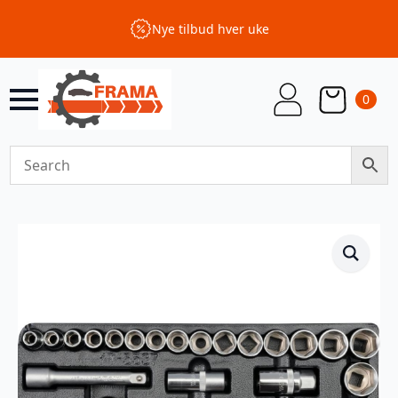
Nye tilbud hver uke
0