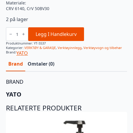
Materiale:
CRV 6140, CrV 50BV30
2 på lager
PVC
INNLEGG
Legg I Handlekurv
1/2"
PIPESETT
Produktnummer:
YT-5537
10-
Kategorier:
VERKTØY & GARASJE
,
Verktøyinnlegg
,
Verktøyvogn og tilbehør
32MM
Brand:
YATO
YATO
antall
Brand
Omtaler (0)
BRAND
YATO
RELATERTE PRODUKTER