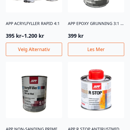
APP ACRYLFYLLER RAPID 4:1
APP EPOXY GRUNNING 3:1 1KG
395
kr
–
1.200
kr
399
kr
Prisområde:
395 kr
Dette
Velg Alternativ
Les Mer
til
produktet
1.200 kr
har
flere
varianter.
Alternativene
kan
velges
på
produktsiden
APP NON-SANDING PRIMER FYLLER 1L GRÅ
APP R STOP ANTIRUSTMIDDEL 100ML