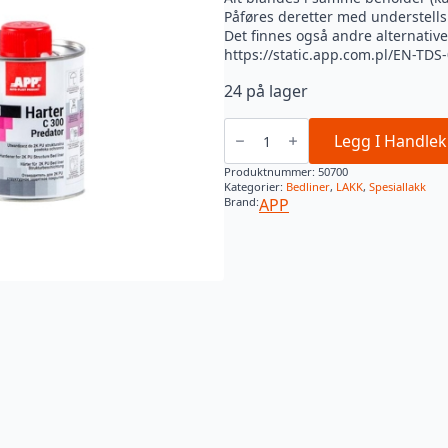
Påføres deretter med understell
Det finnes også andre alternative
https://static.app.com.pl/EN-TD
24 på lager
APP
PREDATOR
Legg I Handlek
BEDLINER
SORT
Produktnummer:
50700
3:1
Kategorier:
Bedliner
,
LAKK
,
Spesiallakk
600ML
Brand:
APP
antall