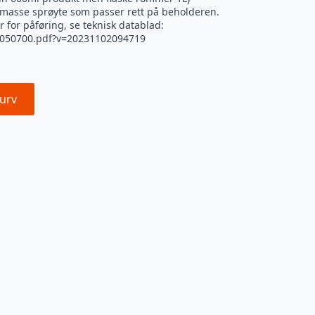
smasse sprøyte som passer rett på beholderen.
r for påføring, se teknisk datablad:
S-050700.pdf?v=20231102094719
urv