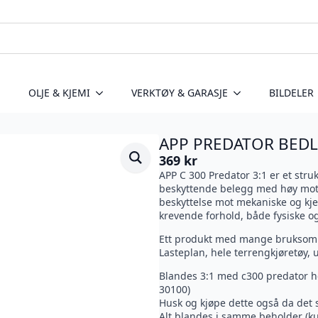
OLJE & KJEMI
VERKTØY & GARASJE
BILDELER
APP PREDATOR BEDL
369
kr
APP C 300 Predator 3:1 er et stru
beskyttende belegg med høy mots
beskyttelse mot mekaniske og kje
krevende forhold, både fysiske og
Ett produkt med mange bruksomr
Lasteplan, hele terrengkjøretøy, u
Blandes 3:1 med c300 predator he
30100)
Husk og kjøpe dette også da det 
Alt blandes i samme beholder (k