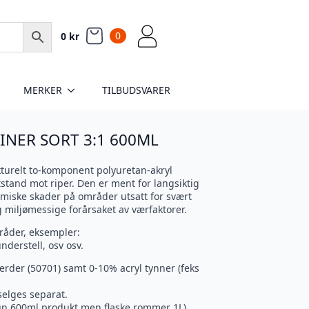
0
0
kr
MERKER
TILBUDSVARER
INER SORT 3:1 600ML
kturelt to-komponent polyuretan-akryl
tand mot riper. Den er ment for langsiktig
miske skader på områder utsatt for svært
 miljømessige forårsaket av værfaktorer.
åder, eksempler:
nderstell, osv osv.
rder (50701) samt 0-10% acryl tynner (feks
selges separat.
un 600ml produkt men flaske rommer 1L)