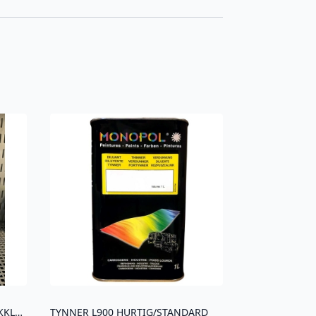
1K CROMAX SPRAY + 20ML FLEKKLAKK
TYNNER L900 HURTIG/STANDARD