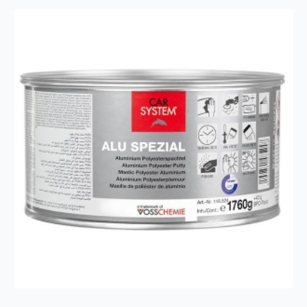
TB301
antall