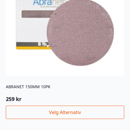
ABRANET 150MM 10PK
259
kr
Dette
Velg Alternativ
produktet
har
flere