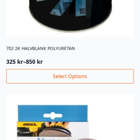
702 2K HALVBLANK POLYURETAN
325
kr
–
850
kr
Prisområde:
325 kr
Dette
Select Options
til
produktet
850 kr
har
flere
varianter.
Alternativene
kan
velges
på
produktsiden