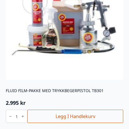
FLUID FILM-PAKKE MED TRYKKBEGERPISTOL TB301
2.995
kr
Fluid
Film-
Legg I Handlekurv
pakke
med
trykkbegerpistol