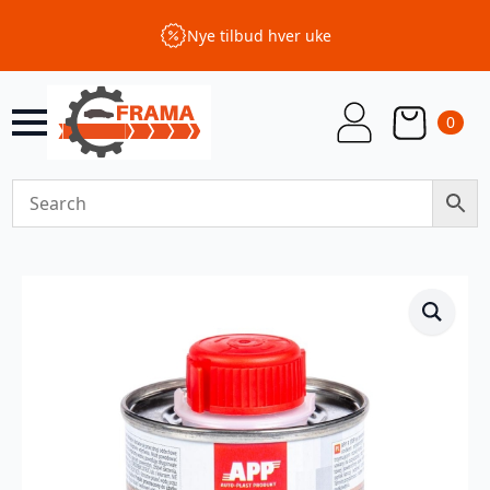
Nye tilbud hver uke
0