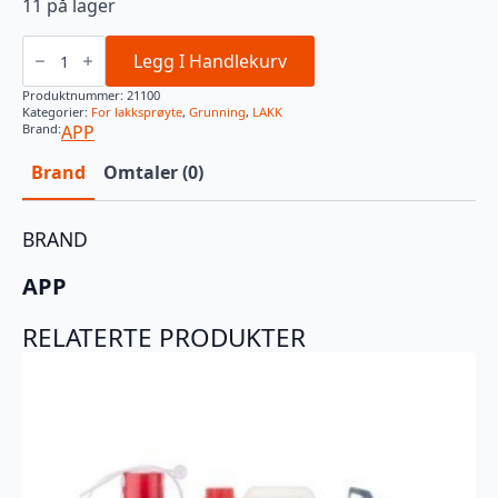
11 på lager
APP
R
Legg I Handlekurv
STOP
ANTIRUSTMIDDEL
Produktnummer:
21100
100ML
Kategorier:
For lakksprøyte
,
Grunning
,
LAKK
antall
Brand:
APP
Brand
Omtaler (0)
BRAND
APP
RELATERTE PRODUKTER