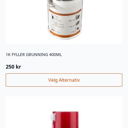
1K FYLLER GRUNNING 400ML
250
kr
Dette
Velg Alternativ
produktet
har
flere
varianter.
Alternativene
kan
velges
på