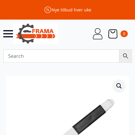
Nye tilbud hver uke
0