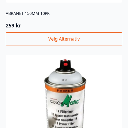
ABRANET 150MM 10PK
259
kr
Dette
Velg Alternativ
produktet
har
flere
varianter.
Alternativene
kan
velges
på
produktsiden