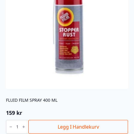
produktsiden
FLUID FILM SPRAY 400 ML
159
kr
Fluid
Film
Legg I Handlekurv
Spray