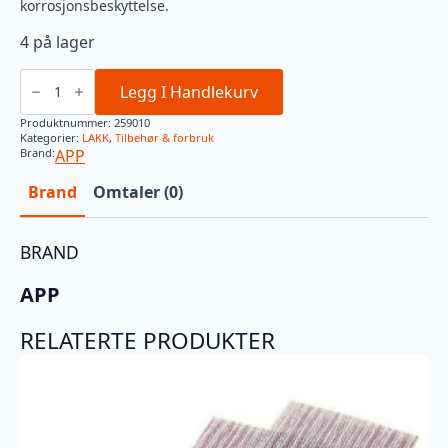
korrosjonsbeskyttelse.
4 på lager
APP
RØREPINNE
Legg I Handlekurv
MED
BOKSÅPNER
Produktnummer:
259010
antall
Kategorier:
LAKK
,
Tilbehør & forbruk
Brand:
APP
Brand
Omtaler (0)
BRAND
APP
RELATERTE PRODUKTER