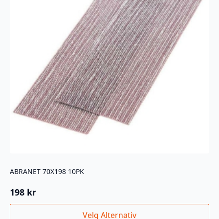
ABRANET 70X198 10PK
198
kr
Dette
Velg Alternativ