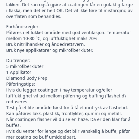
lakken. Det kan også gjøre at coatingen får en gulaktig farge
i flaska, men det er helt OK. Det vil ikke føre til misfarging av
overflaten som behandles.
Forhåndsregler:
Påføres i et lukket område med god ventilasjon. Temperatur
mellom 10-30 °C, og luftfuktighet maks 70%.
Bruk nitrilhansker og åndedrettsvern.
Bruk nye applikatorer og mikrofiberkluter.
Du trenger:
5 mikrofiberkluter
1 Applikator
Diamond Body Prep
Påføringstips:
Hvis du legger coatingen i høy temperatur og/eller
luftfuktighet vil tid mellom påføring og buffing (flashetid)
reduseres.
Test på et lite område først for å få et inntrykk av flashetid.
Kan påføres lakk, plastikk, frontlykter, gummi og metall.
Når coatingen flasher vil du se en haze. Da er den klar for å
buffes.
Hvis du venter for lenge og det blir vanskelig å buffe, påfør
mer coating og buff umiddelbart.