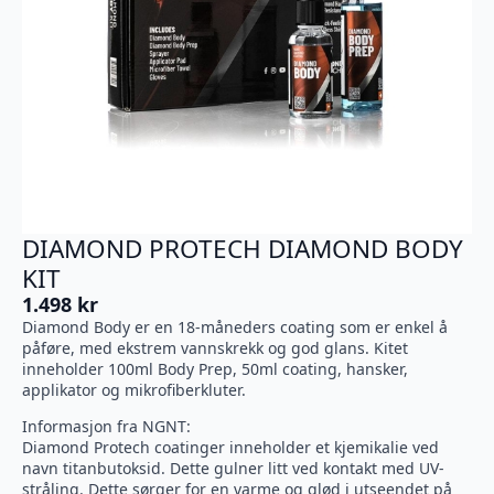
DIAMOND PROTECH DIAMOND BODY
KIT
1.498
kr
Diamond Body er en 18-måneders coating som er enkel å
påføre, med ekstrem vannskrekk og god glans. Kitet
inneholder 100ml Body Prep, 50ml coating, hansker,
applikator og mikrofiberkluter.
Informasjon fra NGNT:
Diamond Protech coatinger inneholder et kjemikalie ved
navn titanbutoksid. Dette gulner litt ved kontakt med UV-
stråling. Dette sørger for en varme og glød i utseendet på