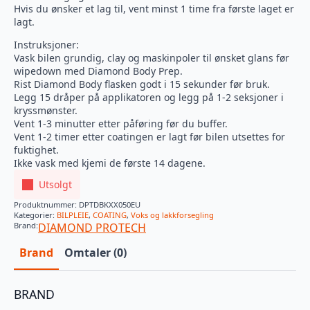
Hvis du ønsker et lag til, vent minst 1 time fra første laget er
lagt.
Instruksjoner:
Vask bilen grundig, clay og maskinpoler til ønsket glans før
wipedown med Diamond Body Prep.
Rist Diamond Body flasken godt i 15 sekunder før bruk.
Legg 15 dråper på applikatoren og legg på 1-2 seksjoner i
kryssmønster.
Vent 1-3 minutter etter påføring før du buffer.
Vent 1-2 timer etter coatingen er lagt før bilen utsettes for
fuktighet.
Ikke vask med kjemi de første 14 dagene.
Utsolgt
Produktnummer:
DPTDBKXX050EU
Kategorier:
BILPLEIE
,
COATING
,
Voks og lakkforsegling
Brand:
DIAMOND PROTECH
Brand
Omtaler (0)
BRAND