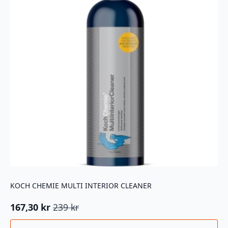
velges
på
produktsiden
KOCH CHEMIE MULTI INTERIOR CLEANER
167,30
kr
239
kr
Opprinnelig
Nåværende
pris
pris