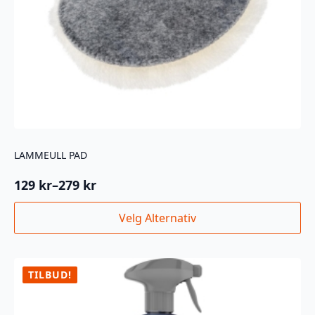
LAMMEULL PAD
129
kr
–
279
kr
Prisområde:
129 kr
Dette
Velg Alternativ
til
produktet
279 kr
har
flere
varianter.
TILBUD!
Alternativene
kan