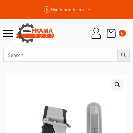
Nye tilbud hver uke
0