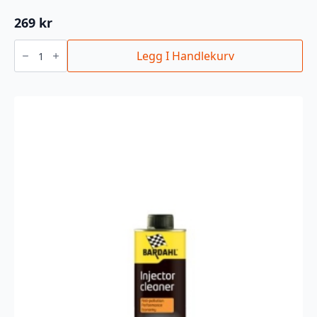
269
kr
ENGINE
OIL
Legg I Handlekurv
STOP
LEAK
antall