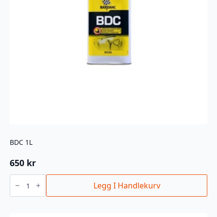
BDC 1L
650
kr
BDC
1L
Legg I Handlekurv
antall