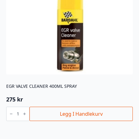
EGR VALVE CLEANER 400ML SPRAY
275
kr
EGR
VALVE
Legg I Handlekurv
CLEANER
400ML
SPRAY
antall