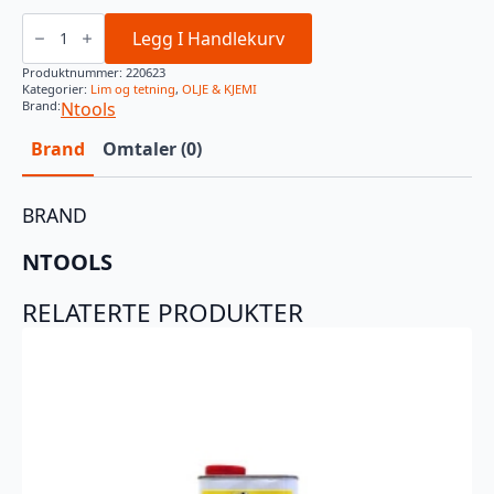
NTools
APL
Legg I Handlekurv
Limpistol
For
Produktnummer:
220623
2K
Kategorier:
Lim og tetning
,
OLJE & KJEMI
Lim
Brand:
Ntools
antall
Brand
Omtaler (0)
BRAND
NTOOLS
RELATERTE PRODUKTER